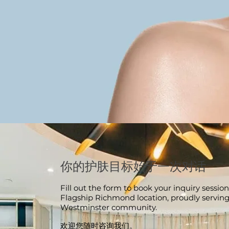
你的护肤目标始于一次对话
Fill out the form to book your inquiry session
Flagship Richmond location, proudly servin
Westminster community.
欢迎您随时咨询我们。