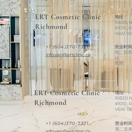
ERT Cosmetic Clinic
地址
10820 N
Richmond
#1010, 
V6W 0
+1 (604)370-7321
营业时
周二至
info.van@ertclinic.ca
日
星期
一
ERT Cosmetic Clinic
地址
10820 N
Richmond
#1010, 
V6W 0
+1 (604)370-7321
营业时
周二至
info.van@ertclinic.ca