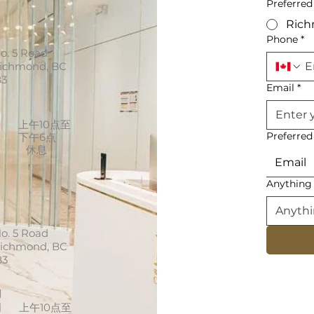
Preferred
Ric
Phone
*
o. 5 Road
Richmond, BC
B3
Email
*
间
周
上午10点至
Preferre
下午6点
休息
Email
Anything 
o. 5 Road
Richmond, BC
B3
间
周
上午10点至