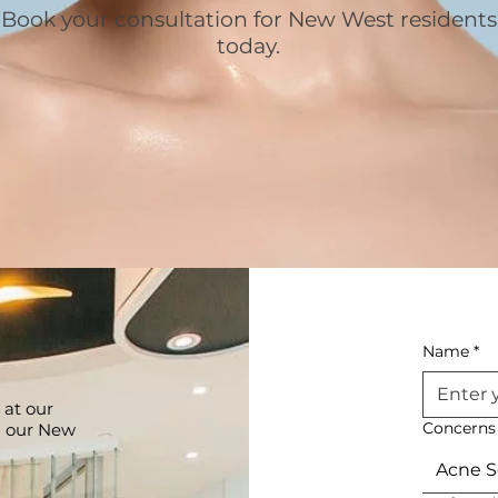
Book your consultation for New West residents
today.
Name
*
 at our
Concerns
g our New
Acne S