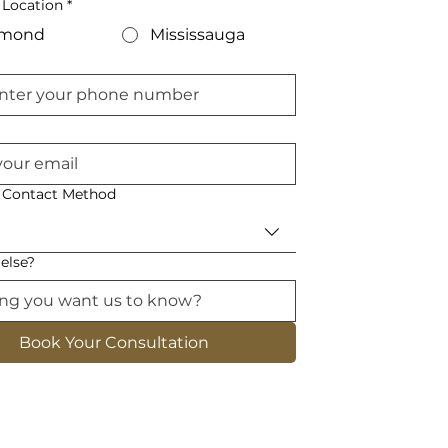
 Location
*
hmond
Mississauga
d Contact Method
else?
Book Your Consultation