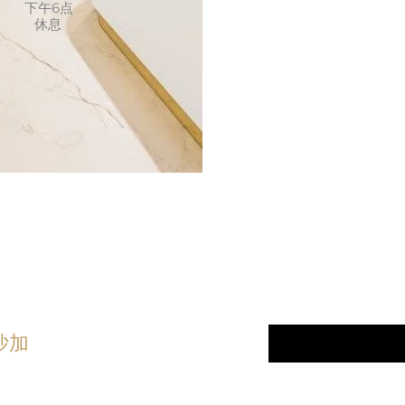
下午6点
休息
顾客至
linic
电子邮件
*
沙加
订阅我们的最
5) 276 - 7161