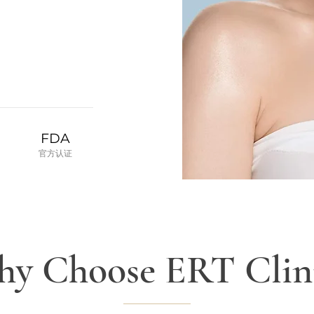
FDA
​官方认证
y Choose ERT Clin