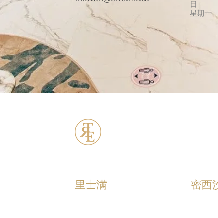
日
星期一
ERT Cosmetic C
里士满
密西
+1 (604) 370 - 7321
+1 (90