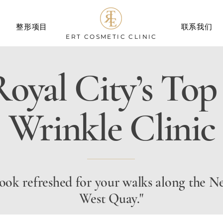
整形项目
联系我们
ERT
COSMETIC CLINIC
oyal City’s Top
Wrinkle Clinic
ook refreshed for your walks along the 
West Quay."