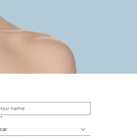
*
car