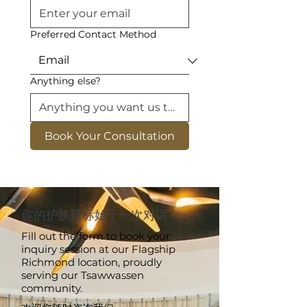
Preferred Contact Method
Anything else?
Book Your Consultation
你的护肤目标始于一次对话
Fill out the form to book your
inquiry session at our Flagship
Richmond location, proudly
serving our Tsawwassen
community.