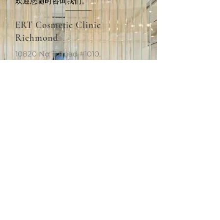
欢迎您随时咨询我们。
ERT Cosmetic Clinic
Richmond
10820 No. 5 Road #1010,
Richmond, BC V6W 0B3
+1 (604)370-7321
info.van@ertclinic.ca
周二至周日
上午10点至下
午6点
休息
星期一
ERT Cosmetic Clinic
Richmond
10820 No. 5 Road #1010,
Richmond, BC V6W 0B3
+1 (604)370-7321