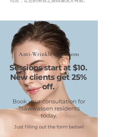
结合，让您的美容之旅既愉悦又有效。
Anti-Wrinkle Injections
Sessions start at $10.
New clients get 25%
off.
Book your consultation for
Tsawwassen residents
today.
Just filling out the form below!