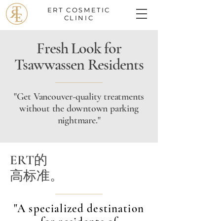
ERT
COSMETIC
CLINIC
Fresh Look for
Tsawwassen Residents
"Get Vancouver-quality treatments
without the downtown parking
nightmare."
ERT的
高标准。
"A specialized destination