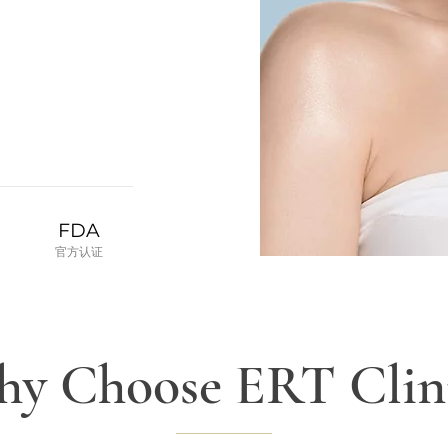
FDA
​官方认证
y Choose ERT Clin