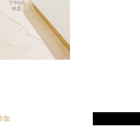
下午6点
休息
顾客至
linic
电子邮件
*
沙加
订阅我们的最
5) 276 - 7161