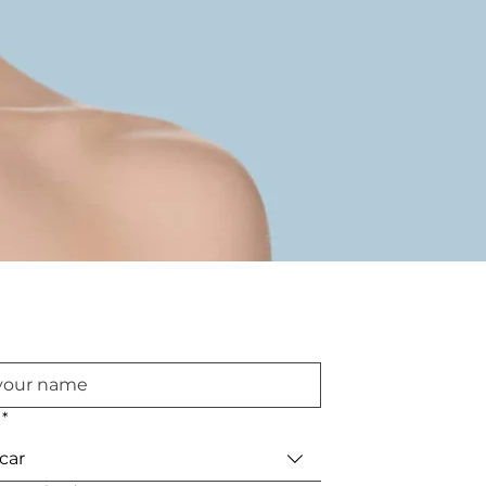
*
car