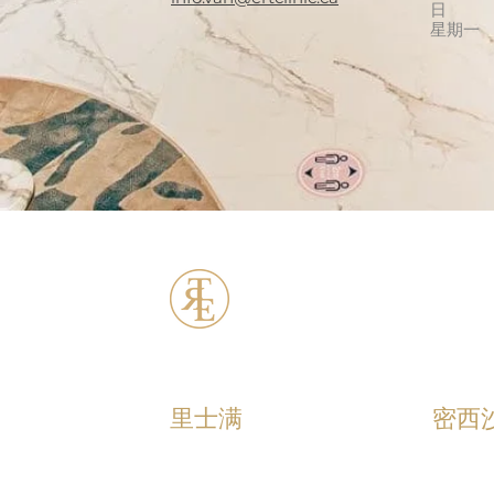
日
星期一
ERT Cosmetic C
里士满
密西
+1 (604) 370 - 7321
+1 (90