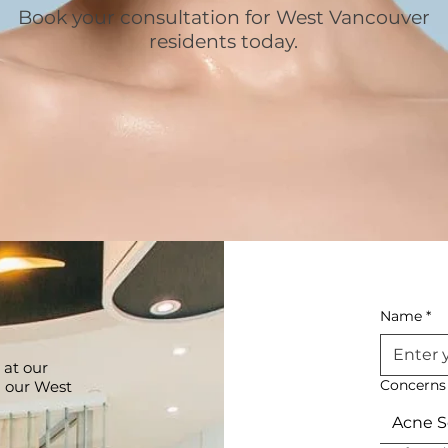
Book your consultation for West Vancouver
residents today.
Name
*
 at our
Concerns
g our West
Acne S