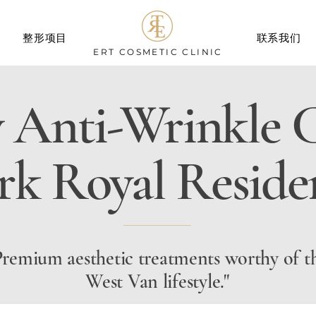
整形项目
联系我们
ERT
COSMETIC CLINIC
 Anti-Wrinkle C
rk Royal Reside
Premium aesthetic treatments worthy of t
West Van lifestyle."