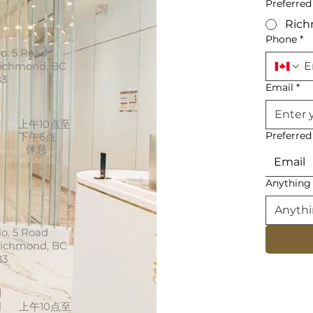
Preferred
Ric
Phone
*
o. 5 Road
Richmond, BC
B3
Email
*
间
周
上午10点至
Preferre
下午6点
休息
Email
Anything 
o. 5 Road
Richmond, BC
B3
间
周
上午10点至