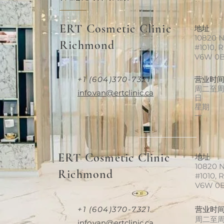
ERT Cosmetic Clinic
地址
10820 N
Richmond
#1010, 
V6W 0
+1 (604)370-7321
营业时
周二至
info.van@ertclinic.ca
日
星期
一
ERT Cosmetic Clinic
地址
10820 N
Richmond
#1010, 
V6W 0
+1 (604)370-7321
营业时
周二至
info.van@ertclinic.ca