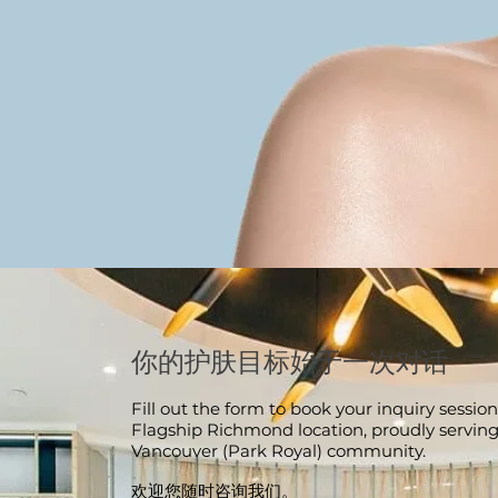
你的护肤目标始于一次对话
Fill out the form to book your inquiry session
Flagship Richmond location, proudly servin
Vancouver (Park Royal) community.
欢迎您随时咨询我们。