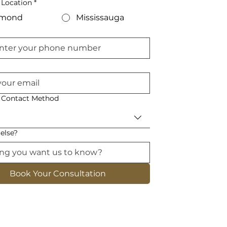
 Location
*
hmond
Mississauga
d Contact Method
else?
Book Your Consultation