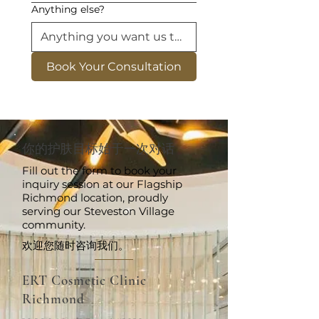
Anything else?
Book Your Consultation
你的护肤目标始于一次对话
Fill out the form to book your
inquiry session at our Flagship
Richmond location, proudly
serving our Steveston Village
community.
欢迎您随时咨询我们。
ERT Cosmetic Clinic
Richmond