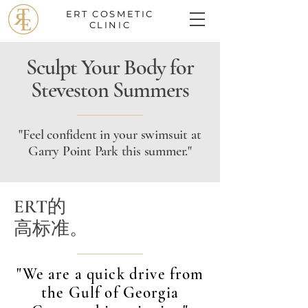
ERT
COSMETIC
CLINIC
Sculpt Your Body for
Steveston Summers
"Feel confident in your swimsuit at
Garry Point Park this summer."
ERT的
高标准。
"We are a quick drive from
the Gulf of Georgia