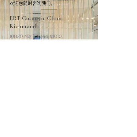
欢迎您随时咨询我们。
ERT Cosmetic Clinic
Richmond
10820 No. 5 Road #1010,
Richmond, BC V6W 0B3
+1 (604)370-7321
info.van@ertclinic.ca
周二至周日
上午10点至下
午6点
休息
星期一
ERT Cosmetic Clinic
Richmond
10820 No. 5 Road #1010,
Richmond, BC V6W 0B3
+1 (604)370-7321