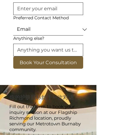
Preferred Contact Method
Anything else?
Book Your Consultation
你的护肤目标始于一次对话
Fill out the form to book your
inquiry session at our Flagship
Richmond location, proudly
serving our Metrotown Burnaby
community.