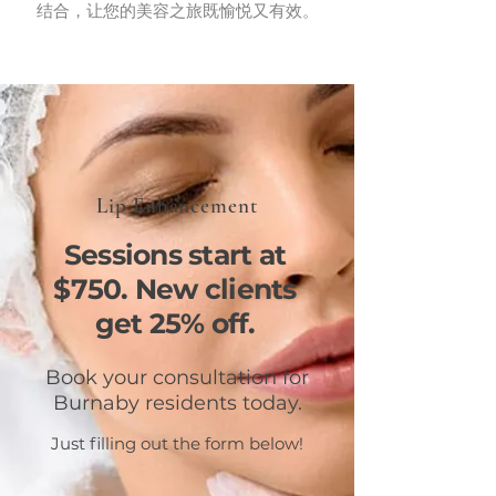
结合，让您的美容之旅既愉悦又有效。
Lip Enhancement
Sessions start at
$750. New clients
get 25% off.
Book your consultation for
Burnaby residents today.
Just filling out the form below!