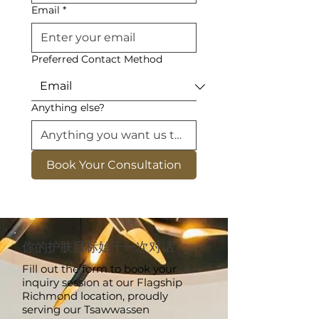
Email
*
Preferred Contact Method
Anything else?
Book Your Consultation
你的护肤目标始于一次对话
Fill out the form to book your
inquiry session at our Flagship
Richmond location, proudly
serving our Tsawwassen