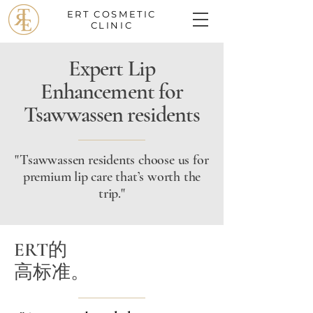
ERT
COSMETIC
CLINIC
Expert Lip
Enhancement for
Tsawwassen residents
"Tsawwassen residents choose us for
premium lip care that’s worth the
trip."
ERT的
高标准。