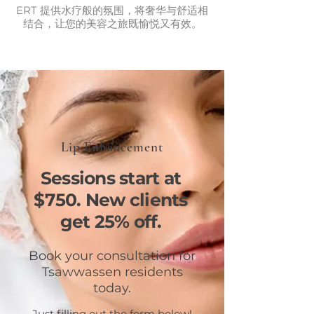
ERT 提供水疗般的氛围，将奢华与舒适相
结合，让您的美容之旅既愉悦又有效。
Lip Enhancement
Sessions start at
$750. New clients
get 25% off.
Book your consultation for
Tsawwassen residents
today.
Just filling out the form below!