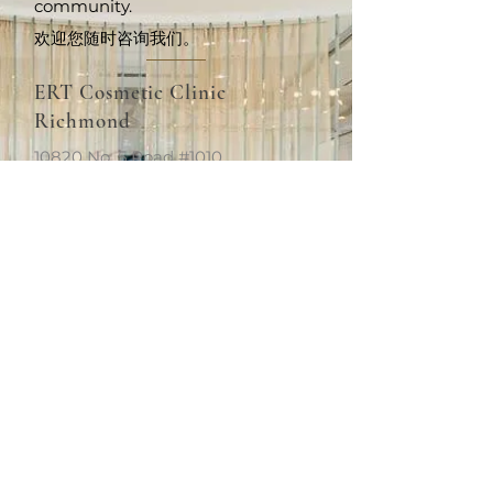
community.
欢迎您随时咨询我们。
ERT Cosmetic Clinic
Richmond
10820 No. 5 Road #1010,
Richmond, BC V6W 0B3
+1 (604)370-7321
info.van@ertclinic.ca
周二至周日
上午10点至下
午6点
休息
星期一
ERT Cosmetic Clinic
Richmond
10820 No. 5 Road #1010,
Richmond, BC V6W 0B3