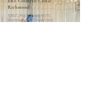
ERT Cosmetic Clinic
Richmond
10820 No. 5 Road #1010,
Richmond, BC V6W 0B3
+1 (604)370-7321
info.van@ertclinic.ca
周二至周日
上午10点至下
午6点
休息
星期一
ERT Cosmetic Clinic
Richmond
10820 No. 5 Road #1010,
Richmond, BC V6W 0B3
+1 (604)370-7321
info.van@ertclinic.ca
周二至周日
上午10点至下