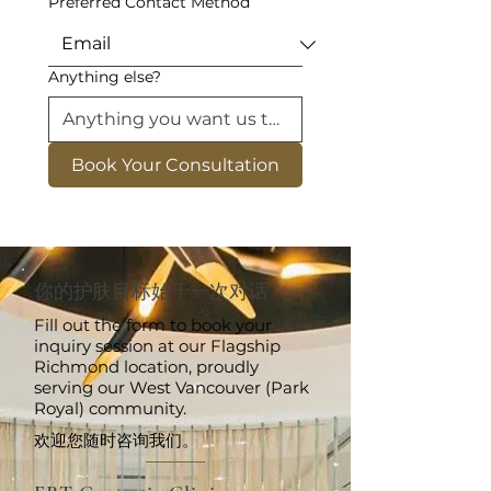
Preferred Contact Method
Anything else?
Book Your Consultation
你的护肤目标始于一次对话
Fill out the form to book your
inquiry session at our Flagship
Richmond location, proudly
serving our West Vancouver (Park
Royal) community.
欢迎您随时咨询我们。