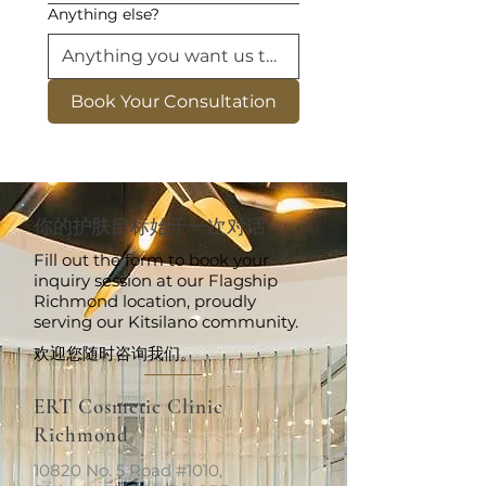
Anything else?
Book Your Consultation
你的护肤目标始于一次对话
Fill out the form to book your
inquiry session at our Flagship
Richmond location, proudly
serving our Kitsilano community.
欢迎您随时咨询我们。
ERT Cosmetic Clinic
Richmond
10820 No. 5 Road #1010,