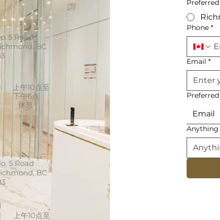
Preferred
Ric
Phone
*
o. 5 Road
Richmond, BC
B3
Email
*
间
周
上午10点至
Preferre
下午6点
休息
Email
Anything 
o. 5 Road
Richmond, BC
B3
间
周
上午10点至