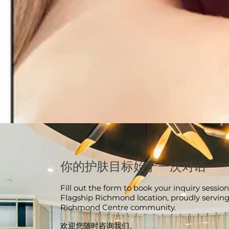
你的护肤目标始于一次对话
Fill out the form to book your inquiry session
Flagship Richmond location, proudly serving
Richmond Centre community.
欢迎您随时咨询我们。