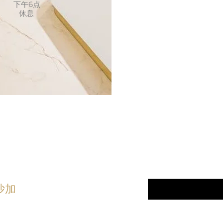
下午6点
休息
顾客至
linic
电子邮件
*
沙加
订阅我们的最
5) 276 - 7161