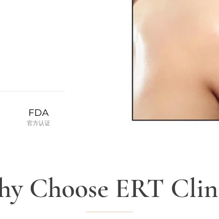
FDA
​官方认证
y Choose ERT Clin