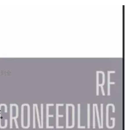
升到全
.