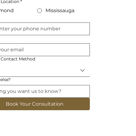
 Location
*
hmond
Mississauga
d Contact Method
else?
Book Your Consultation