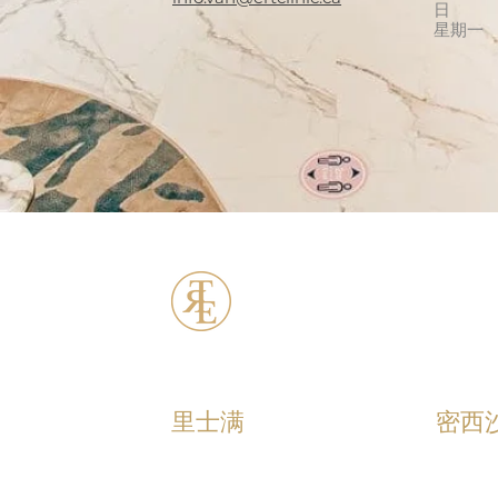
日
星期一
ERT Cosmetic C
里士满
密西
+1 (604) 370 - 7321
+1 (90