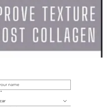
*
car