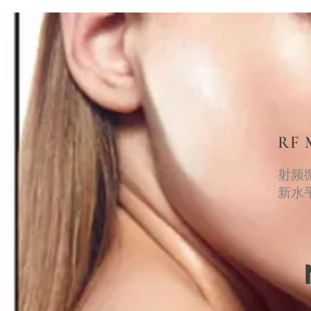
RF 
射频
新水