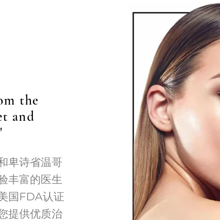
rom the
et and
"
市和卑诗省温哥
验丰富的医生
美国FDA认证
您提供优质治