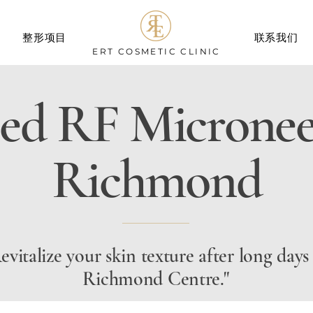
整形项目
联系我们
ERT
COSMETIC CLINIC
ed RF Microneed
Richmond
evitalize your skin texture after long days
Richmond Centre."