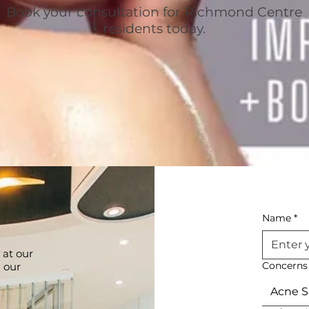
Book your consultation for Richmond Centre
residents today.
Name
*
 at our
Concerns
 our
Acne S