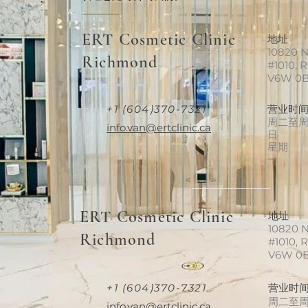
ERT Cosmetic Clinic
地址
10820 N
Richmond
#1010, 
V6W 0
+1 (604)370-7321
营业时
周二至
info.van@ertclinic.ca
日
星期
一
ERT Cosmetic Clinic
地址
10820 N
Richmond
#1010, 
V6W 0
+1 (604)370-7321
营业时
周二至
info.van@ertclinic.ca