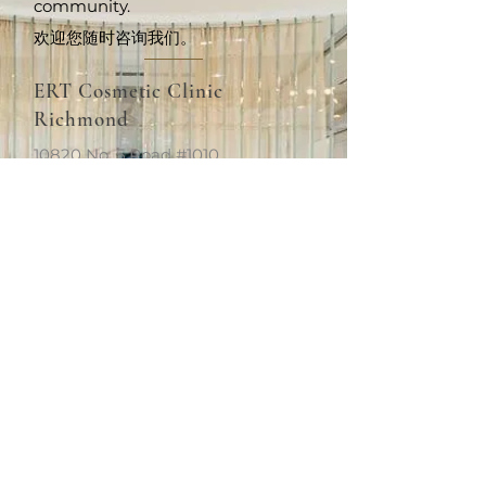
community.
欢迎您随时咨询我们。
ERT Cosmetic Clinic
Richmond
10820 No. 5 Road #1010,
Richmond, BC V6W 0B3
+1 (604)370-7321
info.van@ertclinic.ca
周二至周日
上午10点至下
午6点
休息
星期一
ERT Cosmetic Clinic
Richmond
10820 No. 5 Road #1010,
Richmond, BC V6W 0B3