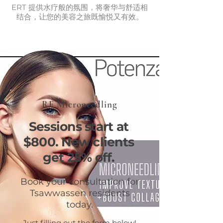
ERT 提供水疗般的氛围，将奢华与舒适相
结合，让您的美容之旅既愉悦又有效。
RF Microneedling
Sessions start at
$800. New clients
get 25% off.
Book your consultation for
Tsawwassen residents
today.
Just filling out the form below!