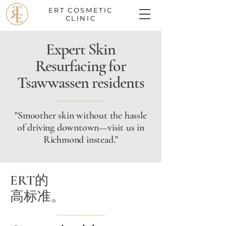
ERT
COSMETIC
CLINIC
Expert Skin
Resurfacing for
Tsawwassen residents
"Smoother skin without the hassle
of driving downtown—visit us in
Richmond instead."
ERT的
高标准。