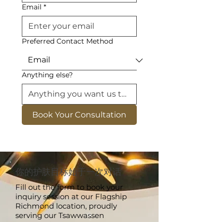
Email
*
Preferred Contact Method
Anything else?
Book Your Consultation
你的护肤目标始于一次对话
Fill out the form to book your
inquiry session at our Flagship
Richmond location, proudly
serving our Tsawwassen