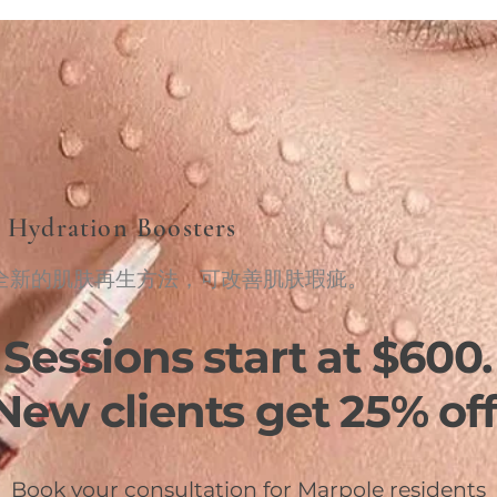
 Hydration Boosters
全新的肌肤再生方法，可改善肌肤瑕疵。
Sessions start at $600.
New clients get 25% off
Book your consultation for Marpole residents