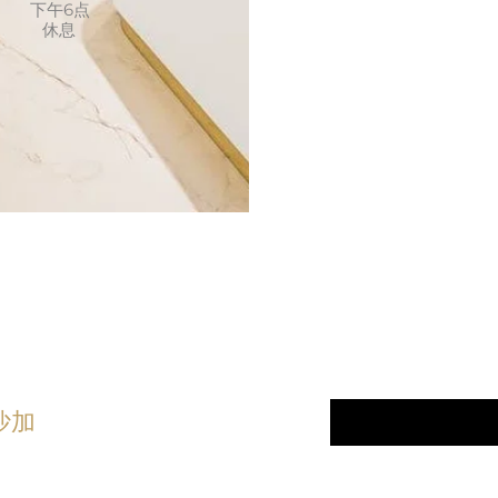
下午6点
休息
顾客至
linic
电子邮件
*
沙加
订阅我们的最
5) 276 - 7161