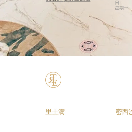
日
星期一
ERT Cosmetic C
里士满
密西
+1 (604) 370 - 7321
+1 (90