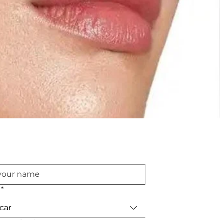
*
car