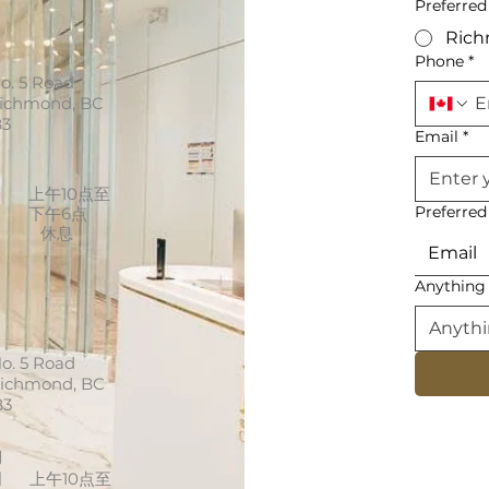
Preferred
Ric
Phone
*
o. 5 Road
Richmond, BC
B3
Email
*
间
周
上午10点至
Preferre
下午6点
休息
Email
Anything 
o. 5 Road
Richmond, BC
B3
间
周
上午10点至