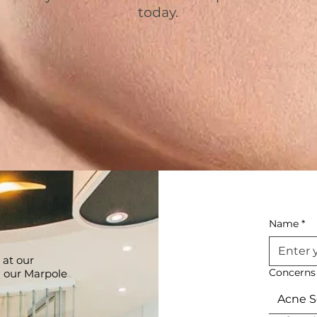
today.
Name
*
 at our
Concerns
g our Marpole
Acne S