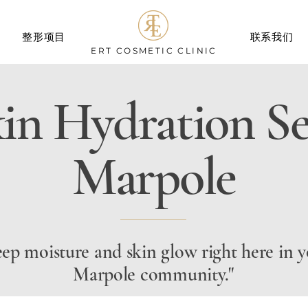
整形项目
联系我们
ERT
COSMETIC CLINIC
in Hydration Se
Marpole
ep moisture and skin glow right here in 
Marpole community."