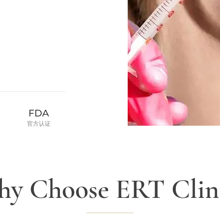
FDA
​官方认证
y Choose ERT Clin