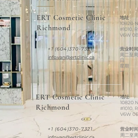
ERT Cosmetic Clinic
地址
10820 N
Richmond
#1010, 
V6W 0
+1 (604)370-7321
营业时
周二至
info.van@ertclinic.ca
日
星期
一
ERT Cosmetic Clinic
地址
10820 N
Richmond
#1010, 
V6W 0
+1 (604)370-7321
营业时
周二至
info.van@ertclinic.ca