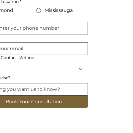
 Location
*
hmond
Mississauga
d Contact Method
else?
Book Your Consultation