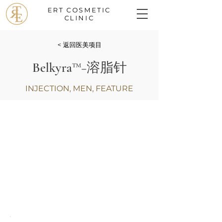
ERT
COSMETIC
CLINIC
< 返回医美项目
Belkyra™−溶脂针
INJECTION, MEN, FEATURE