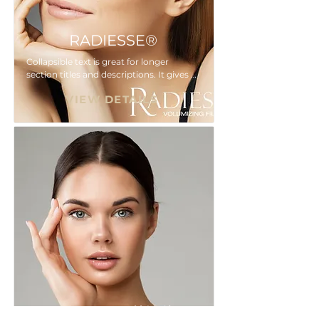
RADIESSE®
Collapsible text is great for longer 
section titles and descriptions. It gives 
people access to all the info they need, 
VIEW DETAILS
while keeping your layout clean. Link 
your text to anything, or set your text 
box to expand on click. Write your text 
here...
Exosomes-外泌体