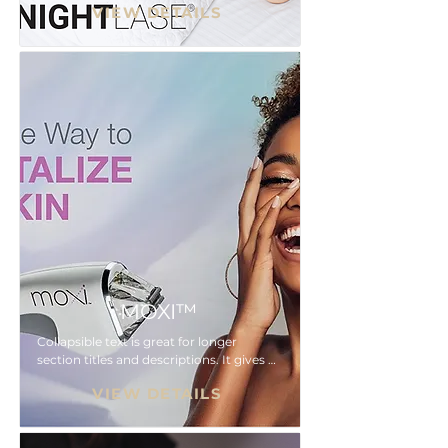
VIEW DETAILS
while keeping your layout clean. Link 
your text to anything, or set your text 
box to expand on click. Write your text 
here...
MOXI™
Collapsible text is great for longer 
section titles and descriptions. It gives 
people access to all the info they need, 
VIEW DETAILS
while keeping your layout clean. Link 
your text to anything, or set your text 
box to expand on click. Write your text 