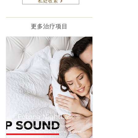
私处收紧
更多治疗项目
Fotona NightLase®
Collapsible text is great for longer 
section titles and descriptions. It gives 
people access to all the info they need, 