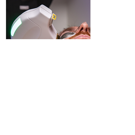
here...
BBL® HEROic™-焕新光
Collapsible text is great for longer 
section titles and descriptions. It gives 
people access to all the info they need, 
VIEW DETAILS
while keeping your layout clean. Link 
your text to anything, or set your text 
box to expand on click. Write your text 
here...
查看全部