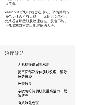
老体验。
Valmont 护肤疗程旨在净化、平衡并均匀
肤色，适合所有人群——无论男女老少，
尤其适合那些肌肤纹理粗糙、肤色不均、
毛孔堵塞或容易出现瑕疵的人群。
​治疗效益
为肌肤提供完美水润
抚平面部及身体肌肤纹理，消除
疲劳痕迹
改善肤质
令疲惫暗沉的肌肤重焕活力，紧
致透亮
有效淡化色斑