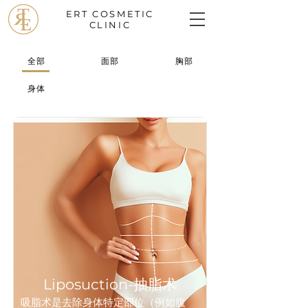
ERT
COSMETIC
CLINIC
全部
面部
胸部
身体
Liposuction-抽脂术
吸脂术是去除身体特定部位（例如腹